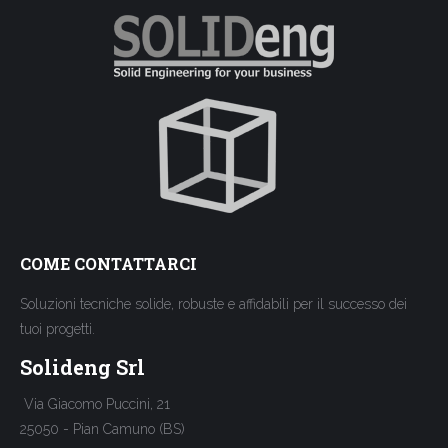
COME CONTATTARCI
Soluzioni tecniche solide, robuste e affidabili per il successo dei
tuoi progetti.
Solideng Srl
Via Giacomo Puccini, 21
25050 - Pian Camuno (BS)