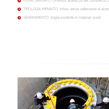
FIUME DERIVATO: Limentra, all’altezza del Comune di
TIPOLOGIA IMPIANTO: inflow, senza sottensione di alveo
SBARRAMENTO: briglia esistente in materiali sciolti