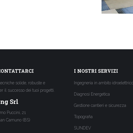
CONTATTARCI
I NOSTRI SERVIZI
tecniche solide, robuste e
Ingegneria in ambito idroelettric
per il successo dei tuoi progetti.
Diagnosi Energetica
ng Srl
Gestione cantieri e sicurezza
mo Puccini, 21
Topografia
ian Camuno (BS)
SUNDEV