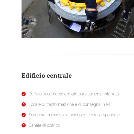
Edificio centrale
Edificio in cemento armato parzialmente interrato
Locale di trasformazione e di consegna in MT
Scogliera in massi ciclopici per la difesa spondale
Canale di scarico