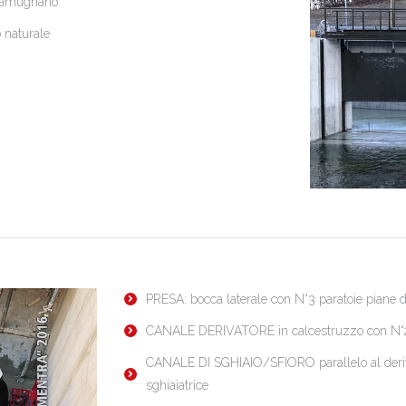
 Camugnano
 naturale
PRESA: bocca laterale con N°3 paratoie piane di
CANALE DERIVATORE in calcestruzzo con N°2 
CANALE DI SGHIAIO/SFIORO parallelo al derivat
sghiaiatrice