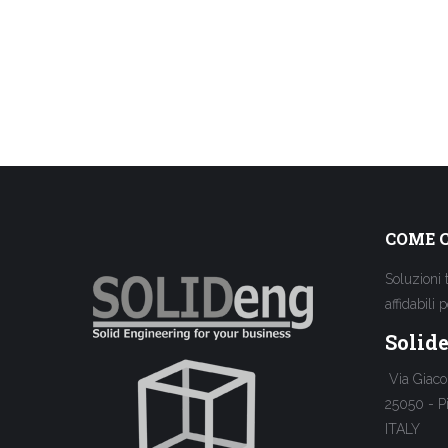
COME 
Soluzioni 
affidabili 
Solide
Via Giaco
25050 - P
ITALY