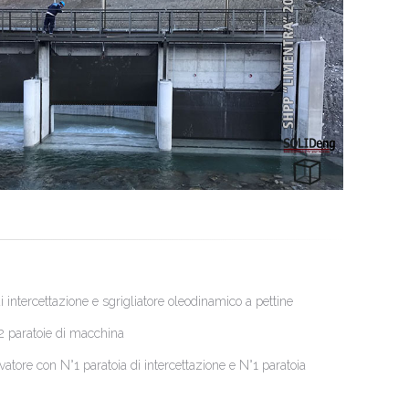
 intercettazione e sgrigliatore oleodinamico a pettine
paratoie di macchina
ore con N°1 paratoia di intercettazione e N°1 paratoia