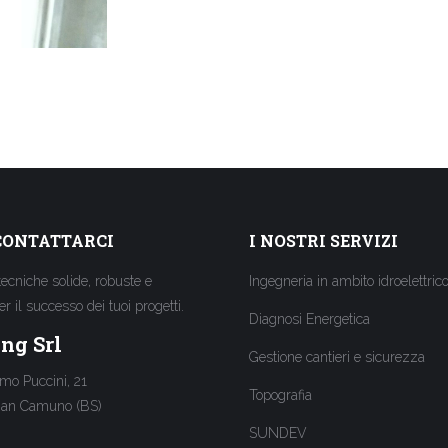
CONTATTARCI
I NOSTRI SERVIZI
tecniche solide, robuste e
Ingegneria in ambito idroelettric
per il successo dei tuoi progetti.
Diagnosi Energetica
ng Srl
Gestione cantieri e sicurezza
mo Puccini, 21
Topografia
ian Camuno (BS)
SUNDEV