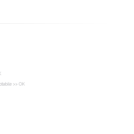
K
potabile >> OK