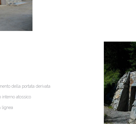
ento della portata derivata
 interno atossico
a lignea