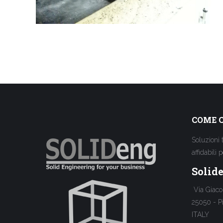
COME 
Soluzioni 
affidabili 
Solide
Via Giaco
25050 - P
ITALY