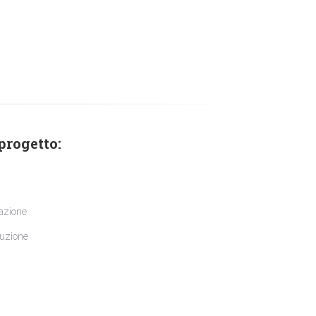
 progetto:
tazione
cuzione