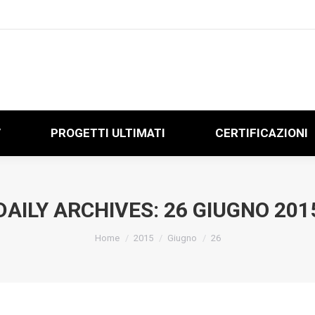
V
PROGETTI ULTIMATI
CERTIFICAZIONI
V
PROGETTI ULTIMATI
CERTIFICAZIONI
DAILY ARCHIVES:
26 GIUGNO 201
You are here:
Home
2015
Giugno
26