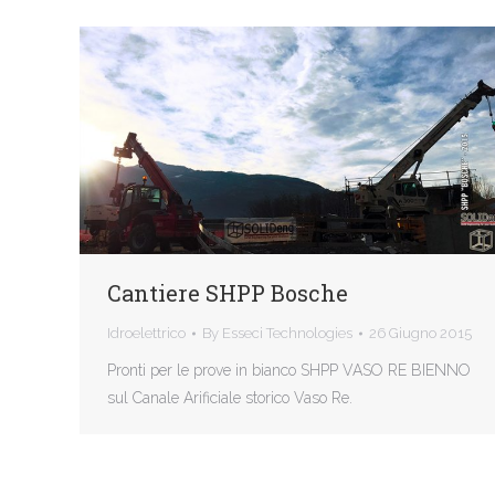
Cantiere SHPP Bosche
Idroelettrico
By
Esseci Technologies
26 Giugno 2015
Pronti per le prove in bianco SHPP VASO RE BIENNO
sul Canale Arificiale storico Vaso Re.