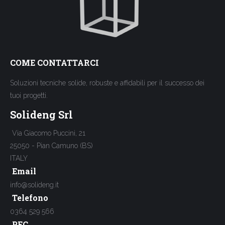
COME CONTATTARCI
Soluzioni tecniche solide, robuste e affidabili per il successo dei
tuoi progetti.
Solideng Srl
Via Giacomo Puccini, 21
25050 - Pian Camuno (BS)
ITALY
Email
info@solideng.it
Telefono
0364 529 566
PEC