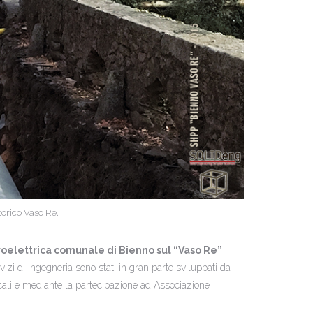
torico Vaso Re.
idroelettrica comunale di Bienno sul “Vaso Re”
rvizi di ingegneria sono stati in gran parte sviluppati da
ocali e mediante la partecipazione ad Associazione