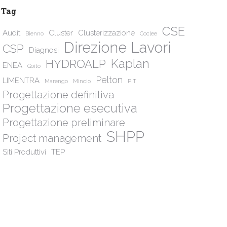
Tag
CSE
Audit
Cluster
Clusterizzazione
Bienno
Coclee
Direzione Lavori
CSP
Diagnosi
Kaplan
HYDROALP
ENEA
Goito
Pelton
LIMENTRA
Marengo
Mincio
PIT
Progettazione definitiva
Progettazione esecutiva
Progettazione preliminare
SHPP
Project management
Siti Produttivi
TEP