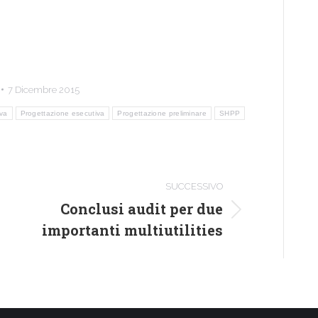
7 Dicembre 2015
iva
Progettazione esecutiva
Progettazione preliminare
SHPP
SUCCESSIVO
Conclusi audit per due
Numero
importanti multiutilities
di
posts: