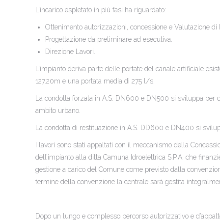
L’incarico espletato in più fasi ha riguardato:
Ottenimento autorizzazioni, concessione e Valutazione di
Progettazione da preliminare ad esecutiva.
Direzione Lavori.
L’impianto deriva parte delle portate del canale artificiale esi
127.20m e una portata media di 275 l/s.
La condotta forzata in A.S. DN600 e DN500 si sviluppa per ci
ambito urbano.
La condotta di restituazione in A.S. DD600 e DN400 si svilup
I lavori sono stati appaltati con il meccanismo della Concess
dell’impianto alla ditta Camuna Idroelettrica S.P.A. che finanz
gestione a carico del Comune come previsto dalla convenzio
termine della convenzione la centrale sarà gestita integralm
Dopo un lungo e complesso percorso autorizzativo e d’appalto il