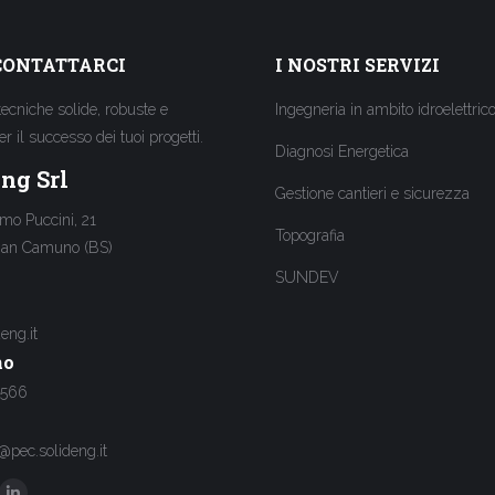
CONTATTARCI
I NOSTRI SERVIZI
tecniche solide, robuste e
Ingegneria in ambito idroelettric
per il successo dei tuoi progetti.
Diagnosi Energetica
ng Srl
Gestione cantieri e sicurezza
mo Puccini, 21
Topografia
ian Camuno (BS)
SUNDEV
eng.it
no
 566
@pec.solideng.it
: