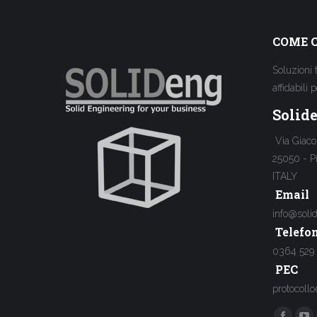
COME 
Soluzioni 
affidabili 
Solide
Via Giaco
25050 - P
ITALY
Email
info@solid
Telefo
0364 529
PEC
protocollo
Find us on