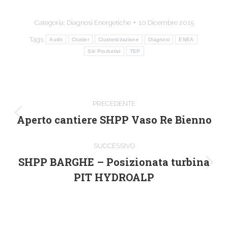
Categoria:
Diagnosi Energetiche
10 Dicembre 2015
Tags
Audit
Cluster
Clusterizzazione
Diagnosi
ENEA
Siti Produttivi
TEP
COMMENTO
PRECEDENTE
DI
Aperto cantiere SHPP Vaso Re Bienno
Stile
dell'anteprima:
NAVIGAZIONE
SUCCESSIVO
SHPP BARGHE – Posizionata turbina
Numero
PIT HYDROALP
di
posts: