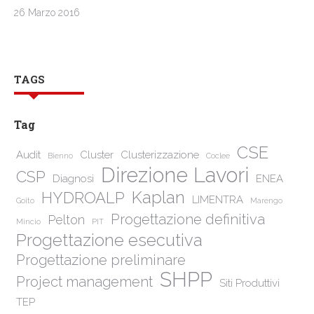
26 Marzo 2016
TAGS
Tag
CSE
Audit
Cluster
Clusterizzazione
Bienno
Coclee
Direzione Lavori
CSP
Diagnosi
ENEA
Kaplan
HYDROALP
LIMENTRA
Goito
Marengo
Progettazione definitiva
Pelton
Mincio
PIT
Progettazione esecutiva
Progettazione preliminare
SHPP
Project management
Siti Produttivi
TEP